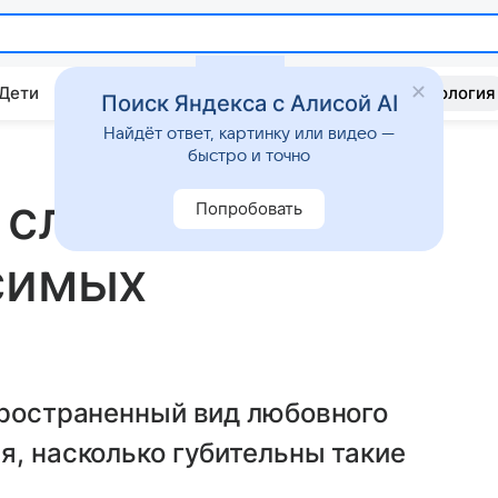
 Дети
Дом
Гороскопы
Стиль жизни
Психология
Поиск Яндекса с Алисой AI
Найдёт ответ, картинку или видео —
быстро и точно
слез: как
Попробовать
симых
пространенный вид любовного
я, насколько губительны такие