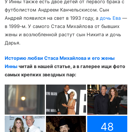
У Инны также есть двое детей от первого брака с
футболистом Андреем Канчельскисом. Сын
Андрей появился на свет в 1993 году, а
дочь Ева
—
в 1999-м. У самого Стаса Михайлова от бывших
жены и возлюбленной растут сын Никита и дочь
Дарья.
Историю любви Стаса Михайлова и его жены
Инны
читай в нашей статье, а в галерее ищи фото
самых крепких звездных пар:
48