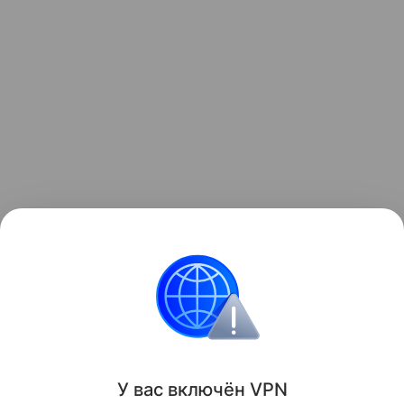
У вас включ
ён
V
P
N