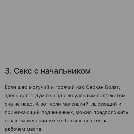
3. Секс с начальником
Если шеф могучий и горячий как Серкан Болат,
здесь долго думать над сексуальным подтекстом
сна не надо. А вот если маленький, лысеющий и
принижающий подчиненных, можно предположить
о вашем желании иметь больше власти на
рабочем месте.