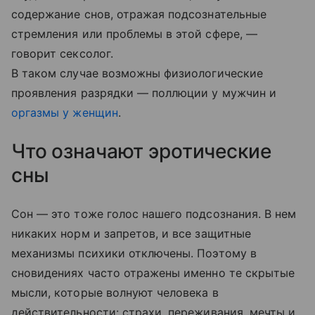
содержание снов, отражая подсознательные
стремления или проблемы в этой сфере, —
говорит сексолог.
В таком случае возможны физиологические
проявления разрядки — поллюции у мужчин и
оргазмы у женщин
.
Что означают эротические
сны
Сон — это тоже голос нашего подсознания. В нем
никаких норм и запретов, и все защитные
механизмы психики отключены. Поэтому в
сновидениях часто отражены именно те скрытые
мысли, которые волнуют человека в
действительности: страхи, переживания, мечты и