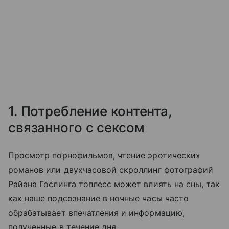
1. Потребление контента,
связанного с сексом
Просмотр порнофильмов, чтение эротических
романов или двухчасовой скроллинг фотографий
Райана Гослинга топлесс может влиять на сны, так
как наше подсознание в ночные часы часто
обрабатывает впечатления и информацию,
полученные в течение дня.