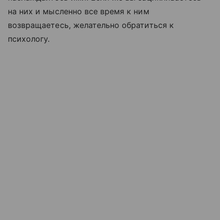
на них и мысленно все время к ним
возвращаетесь, желательно обратиться к
психологу.