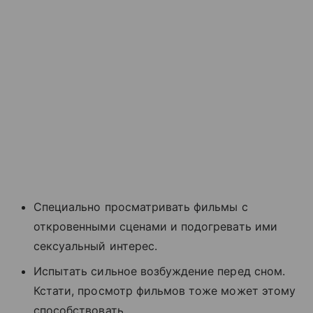
Специально просматривать фильмы с
откровенными сценами и подогревать ими
сексуальный интерес.
Испытать сильное возбуждение перед сном.
Кстати, просмотр фильмов тоже может этому
способствовать.