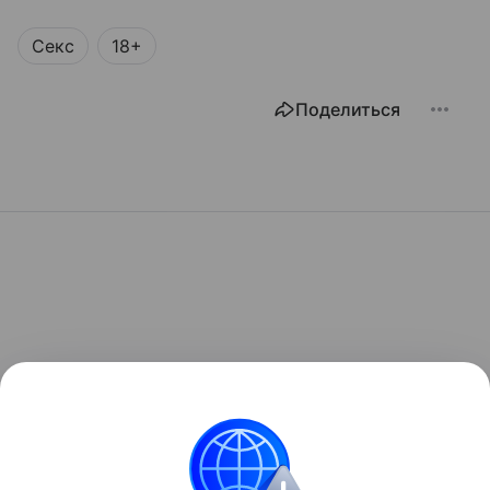
Секс
18+
Поделиться