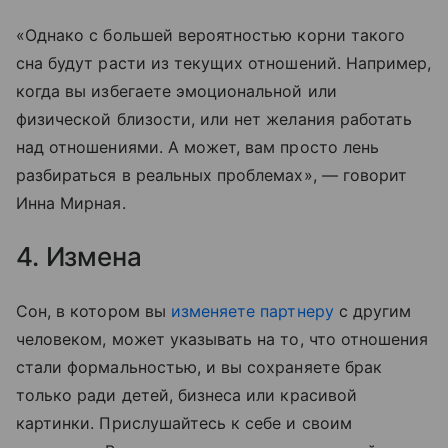
«Однако с большей вероятностью корни такого
сна будут расти из текущих отношений. Например,
когда вы избегаете эмоциональной или
физической близости, или нет желания работать
над отношениями. А может, вам просто лень
разбираться в реальных проблемах», — говорит
Инна Мирная.
4. Измена
Сон, в котором вы
изменяете партнеру
с другим
человеком, может указывать на то, что отношения
стали формальностью, и вы сохраняете брак
только ради детей, бизнеса или красивой
картинки. Прислушайтесь к себе и своим