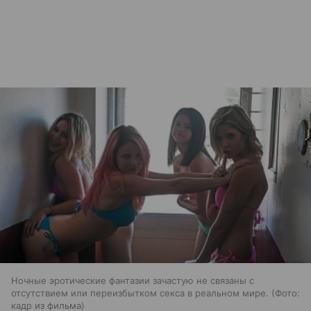
Ночные эротические фантазии зачастую не связаны с
отсутствием или переизбытком секса в реальном мире. (Фото:
кадр из фильма)