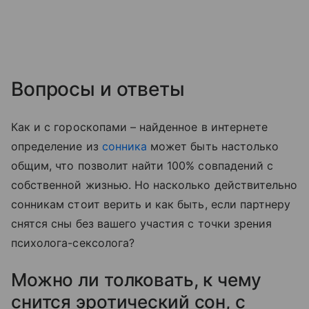
Вопросы и ответы
Как и с гороскопами – найденное в интернете
определение из
сонника
может быть настолько
общим, что позволит найти 100% совпадений с
собственной жизнью. Но насколько действительно
сонникам стоит верить и как быть, если партнеру
снятся сны без вашего участия с точки зрения
психолога-сексолога?
Можно ли толковать, к чему
снится эротический сон, с