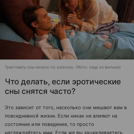
Трактовать сны можно по-разному. (Фото: кадр из фильма)
Что делать, если эротические
сны снятся часто?
Это зависит от того, насколько они мешают вам в
повседневной жизни. Если никак не влияют на
состояние или поведение, то просто
наслаждайтесь ими. Если же вы зацикливаетесь