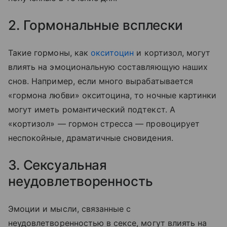
2. Гормональные всплески
Такие гормоны, как
окситоцин
и кортизол, могут
влиять на эмоциональную составляющую наших
снов. Например, если много вырабатывается
«гормона любви» окситоцина, то ночные картинки
могут иметь романтический подтекст. А
«кортизол» — гормон стресса — провоцирует
неспокойные, драматичные сновидения.
3. Сексуальная
неудовлетворенность
Эмоции и мысли, связанные с
неудовлетворенностью в сексе, могут влиять на