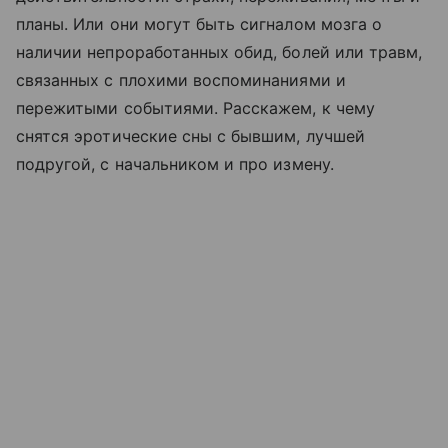
планы. Или они могут быть сигналом мозга о
наличии непроработанных обид, болей или травм,
связанных с плохими воспоминаниями и
пережитыми событиями. Расскажем, к чему
снятся эротические сны с бывшим, лучшей
подругой, с начальником и про измену.