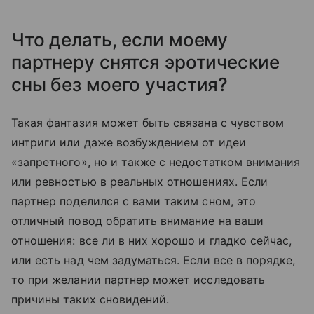
Что делать, если моему
партнеру снятся эротические
сны без моего участия?
Такая фантазия может быть связана с чувством
интриги или даже возбуждением от идеи
«запретного», но и также с недостатком внимания
или ревностью в реальных отношениях. Если
партнер поделился с вами таким сном, это
отличный повод обратить внимание на ваши
отношения: все ли в них хорошо и гладко сейчас,
или есть над чем задуматься. Если все в порядке,
то при желании партнер может исследовать
причины таких сновидений.