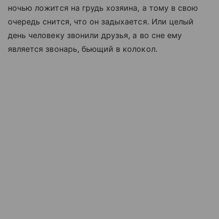
ночью ложится на грудь хозяина, а тому в свою
очередь снится, что он задыхается. Или целый
день человеку звонили друзья, а во сне ему
является звонарь, бьющий в колокол.