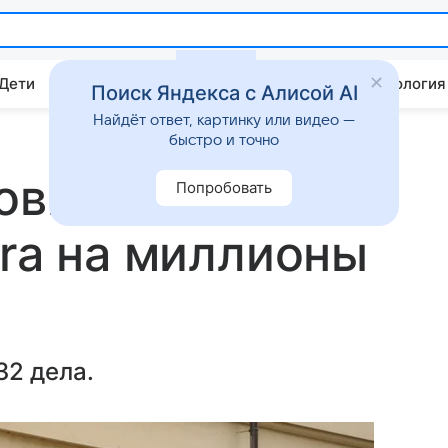
 Дети
Дом
Гороскопы
Стиль жизни
Психология
Поиск Яндекса с Алисой AI
Найдёт ответ, картинку или видео —
быстро и точно
говые центры
Попробовать
ara на миллионы
32 дела.