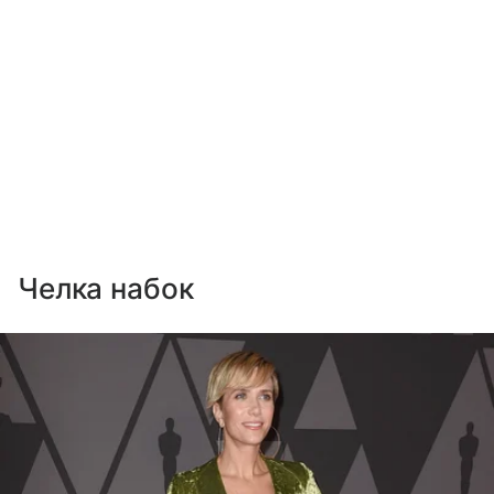
Челка набок