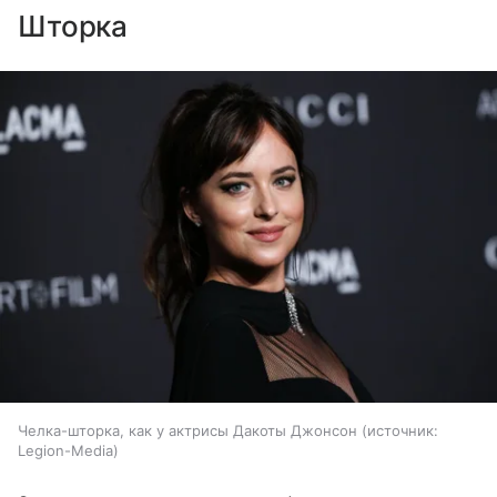
Шторка
Челка-шторка, как у актрисы Дакоты Джонсон
источник:
Legion-Media