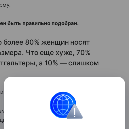
рму.
ен быть правильно подобран.
о более 80% женщин носят
азмера. Что еще хуже, 70%
тгальтеры, а 10% — слишком
дили на примерку бюстгальтера?
азмер чашечки может негативно влиять на
сциальным болям.