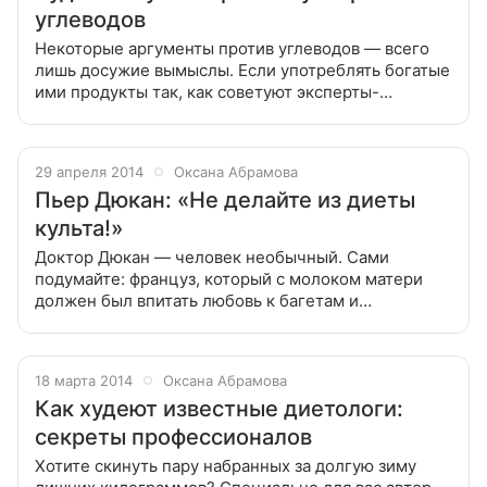
углеводов
Некоторые аргументы против углеводов ― всего
лишь досужие вымыслы. Если употреблять богатые
ими продукты так, как советуют эксперты-
диетологи «Леди Mail.Ru», для фигуры выйдет
только польза. Не верите? Попробуйте
29 апреля 2014
Оксана Абрамова
Пьер Дюкан: «Не делайте из диеты
культа!»
Доктор Дюкан — человек необычный. Сами
подумайте: француз, который с молоком матери
должен был впитать любовь к багетам и
круассанам, придумал и написал низкоуглеводную
диету! Причем очень популярную: по его книге
18 марта 2014
Оксана Абрамова
Как худеют известные диетологи:
секреты профессионалов
Хотите скинуть пару набранных за долгую зиму