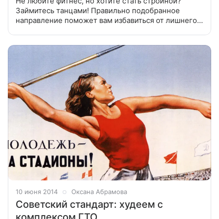
Не любите фитнес, но хотите стать стройной?
Займитесь танцами! Правильно подобранное
направление поможет вам избавиться от лишнего
жира и сделать силуэт более гармоничным.
Рассказываем, какой вид танцев стоит выбрать
10 июня 2014
Оксана Абрамова
Советский стандарт: худеем с
комплексом ГТО