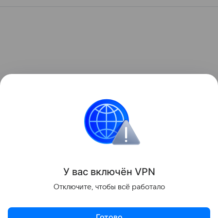
У вас включ
ён
V
P
N
Отключите, чтобы всё работало
Готово