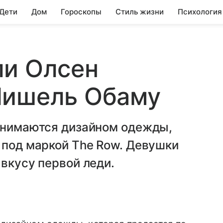
 Дети
Дом
Гороскопы
Стиль жизни
Психология
ли Олсен
Мишель Обаму
занимаются дизайном одежды,
 под маркой The Row. Девушки
 вкусу первой леди.