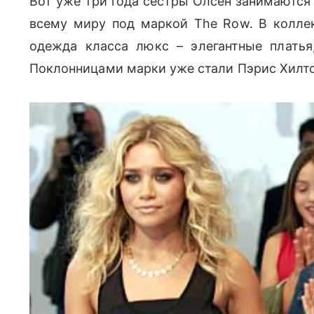
Вот уже три года сестры Олсен занимаются 
всему миру под маркой The Row. В колле
одежда класса люкс – элегантные платья,
Поклонницами марки уже стали Пэрис Хилт