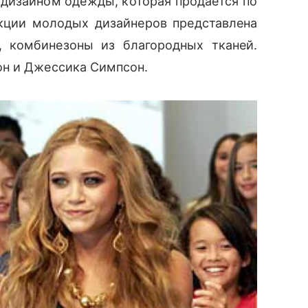
дизайном одежды, которая продается по
кции молодых дизайнеров представлена
 комбинезоны из благородных тканей.
он и Джессика Симпсон.