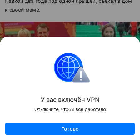
Навкой два года под одной крышей, съехал в дом
к своей маме.
У вас включ
ён
V
P
N
Отключите, чтобы всё работало
Готово