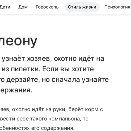
 Дети
Дом
Гороскопы
Стиль жизни
Психология
леону
знаёт хозяев, охотно идёт на
 из пипетки. Если вы хотите
то дерзайте, но сначала узнайте
держания.
ев, охотно идёт на руки, берёт корм с
авести себе такого компаньона, то
особенностях его содержания.