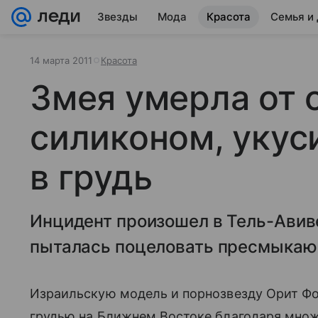
Звезды
Мода
Красота
Семья и
14 марта 2011
Красота
Змея умерла от 
силиконом, укус
в грудь
Инцидент произошел в Тель-Авиве
пыталась поцеловать пресмыкаю
Израильскую модель и порнозвезду Орит Фок
грудью на Ближнем Востоке благодаря множ