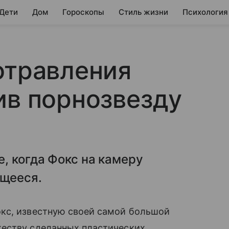
 Дети
Дом
Гороскопы
Стиль жизни
Психология
отравления
ив порнозвезду
, когда Фокс на камеру
щееся.
с, известную своей самой большой
еству сделанных пластических