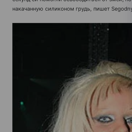
накачанную силиконом грудь, пишет Segodny