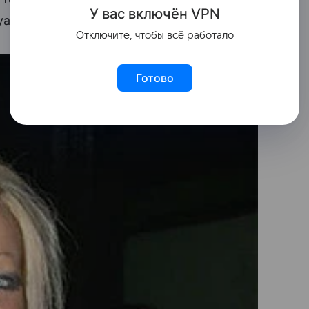
У вас включ
ён
V
P
N
a.ua.
Отключите, чтобы всё работало
Готово