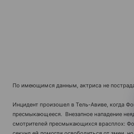
По имеющимся данным, актриса не пострадал
Инцидент произошел в Тель-Авиве, когда Фо
пресмыкающееся. Внезапное нападение неядо
смотрителей пресмыкающихся врасплох: Фок
секунд ей помогли освободиться от змеи, но