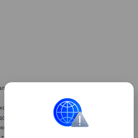
а, а вот боа скончался от отравления.
кс на камеру пыталась поцеловать
витой змеи застало и модель, и
с закричала, и лишь через несколько
 та успела укусить ее прямо в