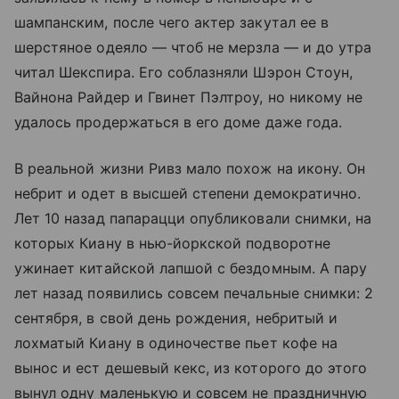
шампанским, после чего актер закутал ее в
шерстяное одеяло — чтоб не мерзла — и до утра
читал Шекспира. Его соблазняли Шэрон Стоун,
Вайнона Райдер и Гвинет Пэлтроу, но никому не
удалось продержаться в его доме даже года.
В реальной жизни Ривз мало похож на икону. Он
небрит и одет в высшей степени демократично.
Лет 10 назад папарацци опубликовали снимки, на
которых Киану в нью-йоркской подворотне
ужинает китайской лапшой с бездомным. А пару
лет назад появились совсем печальные снимки: 2
сентября, в свой день рождения, небритый и
лохматый Киану в одиночестве пьет кофе на
вынос и ест дешевый кекс, из которого до этого
вынул одну маленькую и совсем не праздничную