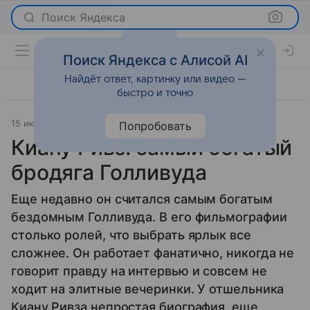
Поиск Яндекса
Поиск Яндекса с Алисой AI
Найдёт ответ, картинку или видео —
быстро и точно
15 июня 2011
История успеха
Попробовать
Киану Ривз: самый богатый
бродяга Голливуда
Еще недавно он считался самым богатым
бездомным Голливуда. В его фильмографии
столько ролей, что выбрать ярлык все
сложнее. Он работает фанатично, никогда не
говорит правду на интервью и совсем не
ходит на элитные вечеринки. У отшельника
Киану Ривза непростая биография, еще