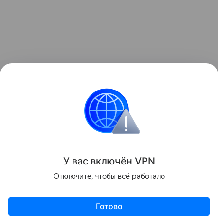
У вас включ
ён
V
P
N
Отключите, чтобы всё работало
Готово