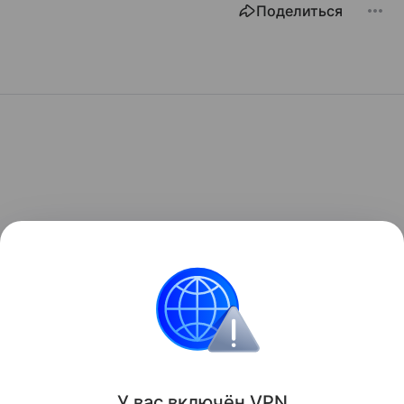
Поделиться
У вас включ
ён
V
P
N