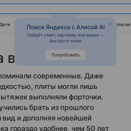
 Дети
Дом
Гороскопы
Стиль жизни
Психология
Поиск Яндекса с Алисой AI
Найдёт ответ, картинку или видео —
быстро и точно
а в стиле ретро
Попробовать
апоминали современные. Даже
дкостью, плиты могли лишь
вытяжек выполняли форточки.
учились брать из прошлого
 вид и дополняя новейшей
ека гораздо удобнее, чем 50 лет