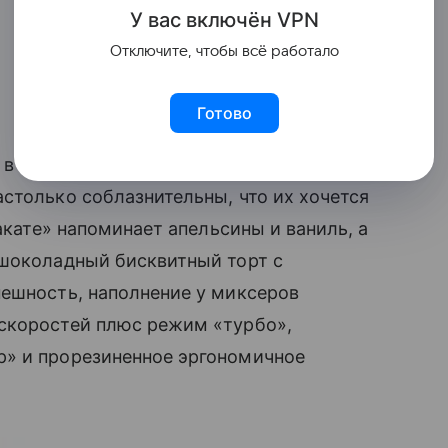
У вас включ
ён
V
P
N
Отключите, чтобы всё работало
Готово
h в точности передает характерную для
столько соблазнительны, что их хочется
закате» напоминает апельсины и ваниль, а
шоколадный бисквитный торт с
нешность, наполнение у миксеров
скоростей плюс режим «турбо»,
р» и прорезиненное эргономичное