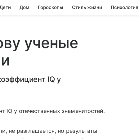
 Дети
Дом
Гороскопы
Стиль жизни
Психология
ову ученые
ми
коэффициент IQ у
 IQ у отечественных знаменитостей.
и, не разглашается, но результаты