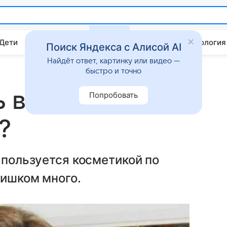
 Дети
Дом
Гороскопы
Стиль жизни
Психология
Поиск Яндекса с Алисой AI
Найдёт ответ, картинку или видео —
быстро и точно
 в сумочке у
Попробовать
?
 пользуется косметикой по
лишком много.