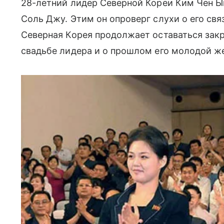
28-летний лидер Северной Кореи Ким Чен Ын
Соль Джу. Этим он опроверг слухи о его связ
Северная Корея продолжает оставаться закры
свадьбе лидера и о прошлом его молодой ж