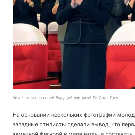
Ким Чен Ын со своей будущей супругой Ри Соль Джу
На основании нескольких фотографий моло
западные стилисты сделали вывод, что перв
заметной фигурой в мире моды и составит