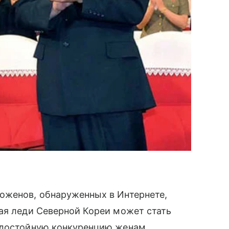
доженов, обнаруженных в Интернете,
ая леди Северной Кореи может стать
ь достойную конкуренцию женам