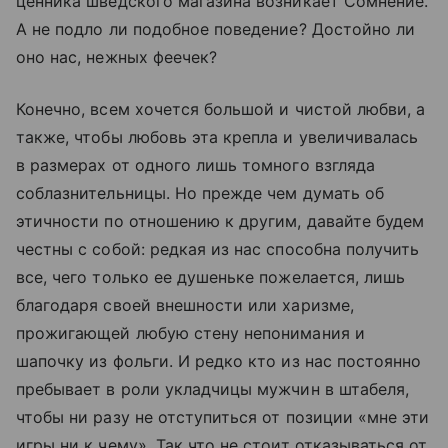
ценника шведского магазина возникает Сомнение.
А не подло ли подобное поведение? Достойно ли
оно нас, нежных феечек?
Конечно, всем хочется большой и чистой любви, а
также, чтобы любовь эта крепла и увеличивалась
в размерах от одного лишь томного взгляда
соблазнительницы. Но прежде чем думать об
этичности по отношению к другим, давайте будем
честны с собой: редкая из нас способна получить
все, чего только ее душеньке пожелается, лишь
благодаря своей внешности или харизме,
прожигающей любую стену непонимания и
шапочку из фольги. И редко кто из нас постоянно
пребывает в роли укладчицы мужчин в штабеля,
чтобы ни разу не отступиться от позиции «мне эти
игры ни к чему». Так что не стоит отказываться от