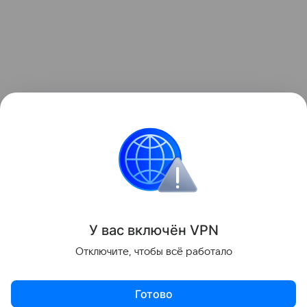
У вас включ
ён
V
P
N
Отключите, чтобы всё работало
Готово