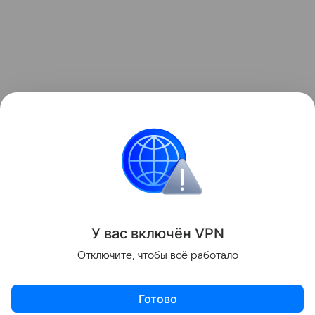
У вас включ
ён
V
P
N
Отключите, чтобы всё работало
Готово