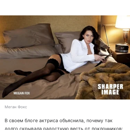
Меган Фокс
В своем блоге актриса объяснила, почему так
долго скрывала радостную весть от поклонников: