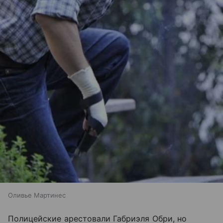
Оливье Мартинес
Полицейские арестовали Габриэля Обри, но