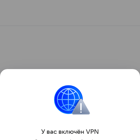
У вас включ
ён
V
P
N