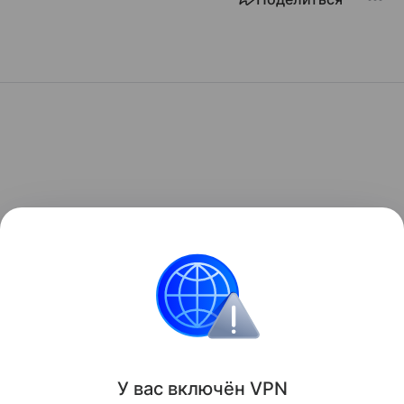
У вас включ
ён
V
P
N