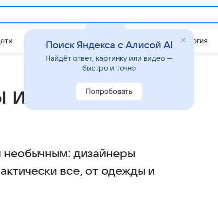
Дети
Дом
Гороскопы
Стиль жизни
Психология
Поиск Яндекса с Алисой AI
Найдёт ответ, картинку или видео —
быстро и точно
 и расцветки
Попробовать
и необычным: дизайнеры
актически все, от одежды и