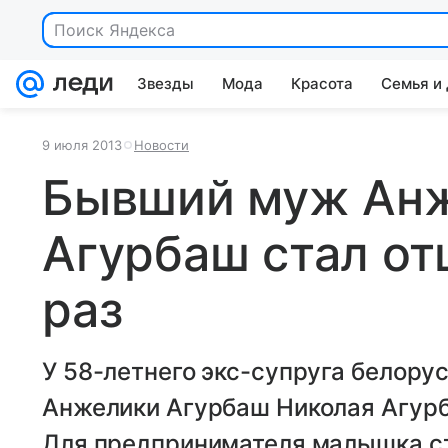
Поиск Яндекса
Звезды
Мода
Красота
Семья и
9 июля 2013
Новости
Бывший муж Ан
Агурбаш стал от
раз
У 58-летнего экс-супруга белору
Анжелики Агурбаш Николая Агурб
Для предпринимателя малышка с