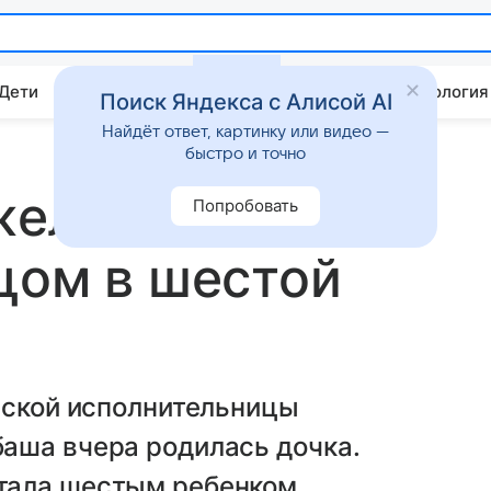
 Дети
Дом
Гороскопы
Стиль жизни
Психология
Поиск Яндекса с Алисой AI
Найдёт ответ, картинку или видео —
быстро и точно
желики
Попробовать
цом в шестой
сской исполнительницы
аша вчера родилась дочка.
тала шестым ребенком.