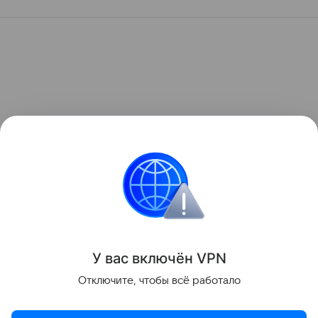
У вас включ
ён
V
P
N
Отключите, чтобы всё работало