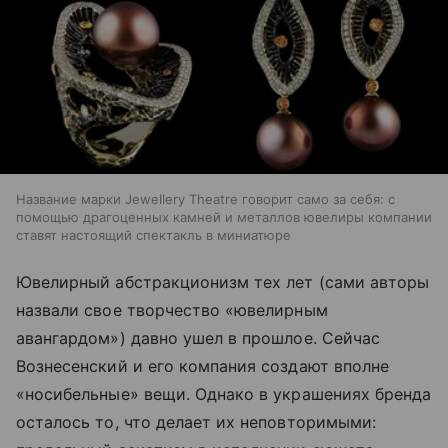
Название марки Jewellery Theatre говорит само за себя: с
помощью драгоценных камней и металлов ювелиры компании
ставят настоящий спектакль в миниатюре
Ювелирный абстракционизм тех лет (сами авторы
назвали свое творчество «ювелирным
авангардом») давно ушел в прошлое. Сейчас
Вознесенский и его компания создают вполне
«носибельные» вещи. Однако в украшениях бренда
осталось то, что делает их неповторимыми: