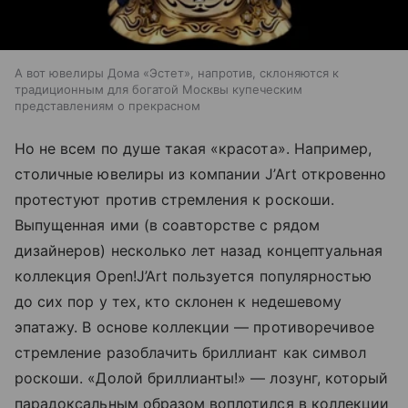
А вот ювелиры Дома «Эстет», напротив, склоняются к
традиционным для богатой Москвы купеческим
представлениям о прекрасном
Но не всем по душе такая «красота». Например,
столичные ювелиры из компании J’Art откровенно
протестуют против стремления к роскоши.
Выпущенная ими (в соавторстве с рядом
дизайнеров) несколько лет назад концептуальная
коллекция Open!J’Art пользуется популярностью
до сих пор у тех, кто склонен к недешевому
эпатажу. В основе коллекции — противоречивое
стремление разоблачить бриллиант как символ
роскоши. «Долой бриллианты!» — лозунг, который
парадоксальным образом воплотился в коллекции