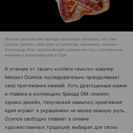
Многие российские бренды настолько успешны, что уже
успели сделать себе имя за рубежом: например, москвич
Александр Лаут, выпускающий украшения под собственным
именем и проживающий в США
В отличие от своего коллеги гемолог-ювелир
Михаил Осипов последовательно преодолевает
силу притяжения камней. Хоть драгоценные камни
и главное в коллекциях бренда OM-Jeweller,
однако дизайн, творческий замысел, креативная
идея играют в украшениях не менее важную роль.
Осипов свободно плавает в океане
художественных традиций, выбирая для своих