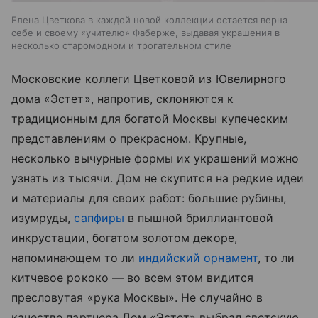
Елена Цветкова в каждой новой коллекции остается верна
себе и своему «учителю» Фаберже, выдавая украшения в
несколько старомодном и трогательном стиле
Московские коллеги Цветковой из Ювелирного
дома «Эстет», напротив, склоняются к
традиционным для богатой Москвы купеческим
представлениям о прекрасном. Крупные,
несколько вычурные формы их украшений можно
узнать из тысячи. Дом не скупится на редкие идеи
и материалы для своих работ: большие рубины,
изумруды,
сапфиры
в пышной бриллиантовой
инкрустации, богатом золотом декоре,
напоминающем то ли
индийский орнамент
, то ли
китчевое рококо — во всем этом видится
пресловутая «рука Москвы». Не случайно в
качестве партнера Дом «Эстет» выбрал светскую