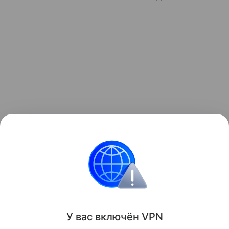
У вас включ
ён
V
P
N