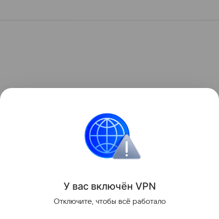
У вас включ
ён
V
P
N
Отключите, чтобы всё работало