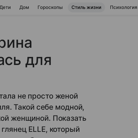
 Дети
Дом
Гороскопы
Стиль жизни
Психология
рина
ась для
тала не просто женой
иля. Такой себе модной,
кой женщиной. Показать
 глянец ELLE, который