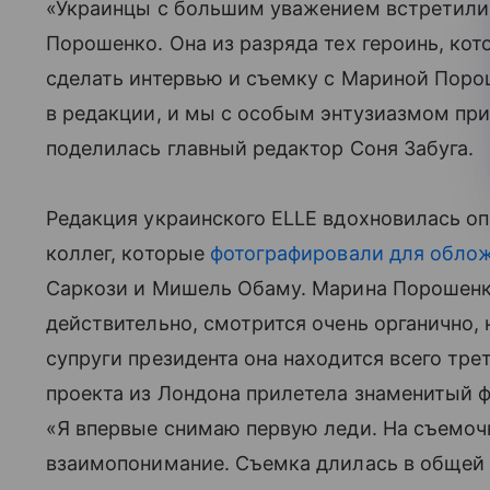
«Украинцы с большим уважением встретили
Порошенко. Она из разряда тех героинь, ко
сделать интервью и съемку с Мариной Пор
в редакции, и мы с особым энтузиазмом пр
поделилась главный редактор Соня Забуга.
Редакция украинского ELLE вдохновилась о
коллег, которые
фотографировали для облож
Саркози и Мишель Обаму. Марина Порошенко 
действительно, смотрится очень органично, 
супруги президента она находится всего тре
проекта из Лондона прилетела знаменитый ф
«Я впервые снимаю первую леди. На съемоч
взаимопонимание. Съемка длилась в общей 