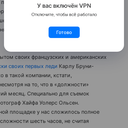
 первую леди страны — Марину
У вас включ
ён
V
P
N
торыми особенно хочется гордиться. Идея
Отключите, чтобы всё работало
ошенко нашла самую горячую поддержку
инялись ее реализовывать», —
Готово
пытом своих французских и американских
ки своих первых леди
Карлу Бруни-
в такой компании, кстати,
несмотря на то, что в «должности»
тий месяц. Специально для съемок
отограф Хайфа Уолерс Ольсен.
ной площадке у нас сложилось полное
сложности шесть часов, не считая