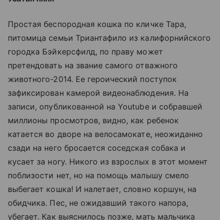
Простая беспородная кошка по кличке Тара,
питомица семьи Триантафило из калифорнийского
городка Бэйкерсфилд, по праву может
претендовать на звание самого отважного
животного-2014. Ее героический поступок
зафиксирован камерой видеонаблюдения. На
записи, опубликованной на Youtube и собравшей
миллионы просмотров, видно, как ребенок
катается во дворе на велосамокате, неожиданно
сзади на него бросается соседская собака и
кусает за ногу. Никого из взрослых в этот момент
поблизости нет, но на помощь малышу смело
выбегает кошка! И налетает, словно коршун, на
обидчика. Пес, не ожидавший такого напора,
убегает. Как выяснилось позже, мать мальчика