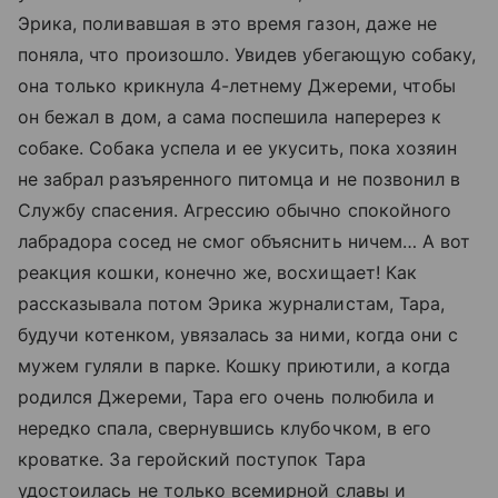
Эрика, поливавшая в это время газон, даже не
поняла, что произошло. Увидев убегающую собаку,
она только крикнула 4-летнему Джереми, чтобы
он бежал в дом, а сама поспешила наперерез к
собаке. Собака успела и ее укусить, пока хозяин
не забрал разъяренного питомца и не позвонил в
Службу спасения. Агрессию обычно спокойного
лабрадора сосед не смог объяснить ничем… А вот
реакция кошки, конечно же, восхищает! Как
рассказывала потом Эрика журналистам, Тара,
будучи котенком, увязалась за ними, когда они с
мужем гуляли в парке. Кошку приютили, а когда
родился Джереми, Тара его очень полюбила и
нередко спала, свернувшись клубочком, в его
кроватке. За геройский поступок Тара
удостоилась не только всемирной славы и