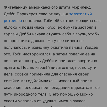
Жительницу американского штата Мэриленд
Дебби Паркхерст спас от удушья
золотистый
ретривер
по кличке Тоби. 45-летняя женщина ела
яблоко и подавилась. Кусочек фрукта застрял в
горле,и Дебби начала стучать себя в грудь
,
чтобы
он проскочил дальше. Но у нее ничего не
получалось, и женщину охватила паника. Увидев
это, Тоби насторожился, а затем повалил ее на
пол, встал на грудь Дебби и принялся энергично
прыгать. Пес не играл! Удивительно, но, по сути
дела, собака применила для спасения своей
хозяйки метод Хаймлиха — известный прием
спасения человека при попадании в дыхательные
пути инородного тела. С его помощью можно
спасти человека от удушья, имея в запасе