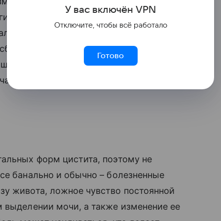
мы, грибы Candida и другие половые
У вас включ
ён
V
P
N
еной, и хотя спонтанный секс на берегу
Отключите, чтобы всё работало
далеки от романтики. Ситуацию
бактериоз, бактериальный вагиноз),
Готово
пищи, злоупотребление алкоголем и
учаются даже во время «конфетно-
тальных форм цистита, поэтому не
Все банально и обычно – болезненные
у живота, ложное чувство постоянной
 выделении мочи, а также изменение ее