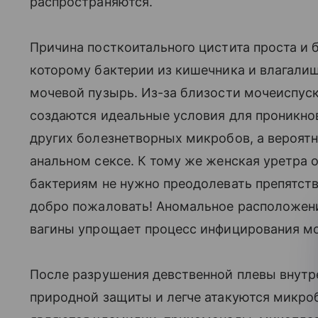
распространяются.
Причина посткоитального цистита проста и ба
которому бактерии из кишечника и влагалища
мочевой пузырь. Из-за близости мочеиспуск
создаются идеальные условия для проникнов
других болезнетворных микробов, а вероят
анальном сексе. К тому же женская уретра 
бактериям не нужно преодолевать препятстви
добро пожаловать! Аномальное расположени
вагины упрощает процесс инфицирования мо
После разрушения девственной плевы внутр
природной защиты и легче атакуются микро