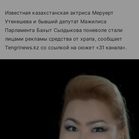
Известная казахстанская актриса Меруерт
Утекешева и бывший депутат Мажилиса
Парламента Бахыт Сыздыкова поневоле стали
лицами рекламы средства от храпа, сообщает
Тengrinews.kz со ссылкой на сюжет «31 канала».