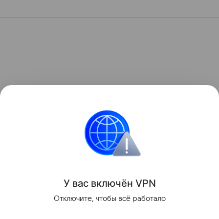
У вас включ
ён
V
P
N
Отключите, чтобы всё работало