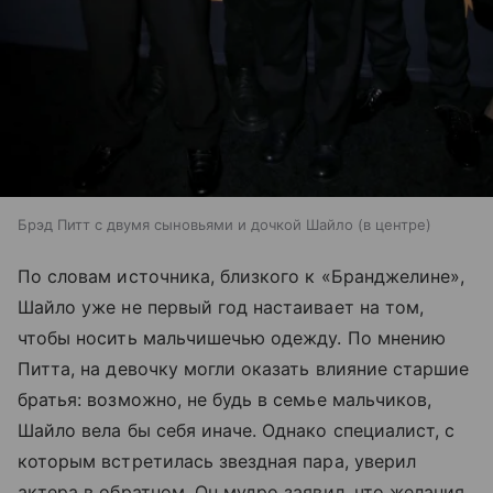
Брэд Питт с двумя сыновьями и дочкой Шайло (в центре)
По словам источника, близкого к «Бранджелине»,
Шайло уже не первый год настаивает на том,
чтобы носить мальчишечью одежду. По мнению
Питта, на девочку могли оказать влияние старшие
братья: возможно, не будь в семье мальчиков,
Шайло вела бы себя иначе. Однако специалист, с
которым встретилась звездная пара, уверил
актера в обратном. Он мудро заявил, что желания