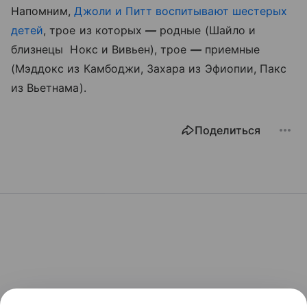
Напомним,
Джоли и Питт воспитывают шестерых
детей
, трое из которых
—
родные (Шайло и
близнецы Нокс и Вивьен), трое
—
приемные
(Мэддокс из Камбоджи, Захара из Эфиопии, Пакс
из Вьетнама).
Поделиться