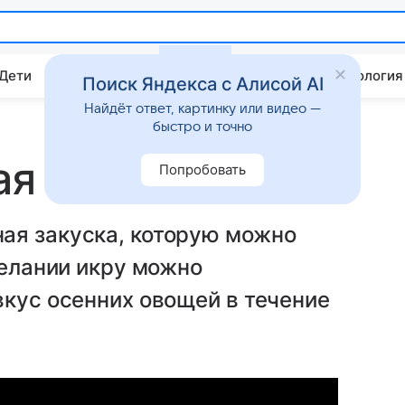
 Дети
Дом
Гороскопы
Стиль жизни
Психология
Поиск Яндекса с Алисой AI
Найдёт ответ, картинку или видео —
быстро и точно
ая
Попробовать
ая закуска, которую можно
желании икру можно
вкус осенних овощей в течение