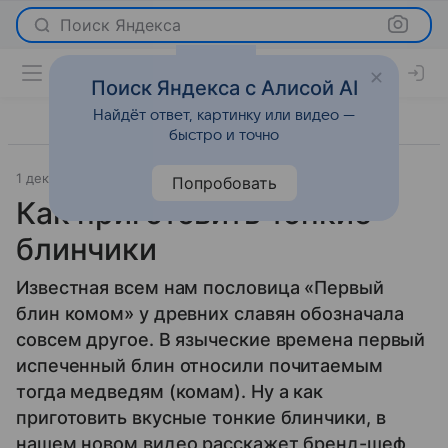
Поиск Яндекса
Поиск Яндекса с Алисой AI
Найдёт ответ, картинку или видео —
быстро и точно
1 декабря 2014
Новости
Попробовать
Как приготовить тонкие
блинчики
Известная всем нам пословица «Первый
блин комом» у древних славян обозначала
совсем другое. В языческие времена первый
испеченный блин относили почитаемым
тогда медведям (комам). Ну а как
приготовить вкусные тонкие блинчики, в
нашем новом видео расскажет бренд-шеф