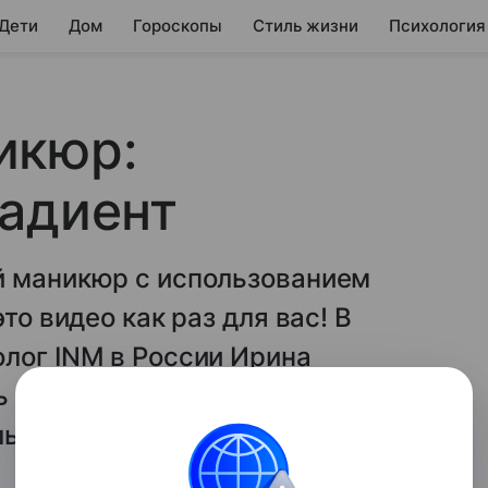
 Дети
Дом
Гороскопы
Стиль жизни
Психология
икюр:
радиент
й маникюр с использованием
то видео как раз для вас! В
лог INM в России Ирина
ть интересный маникюр с
ьного градиента.