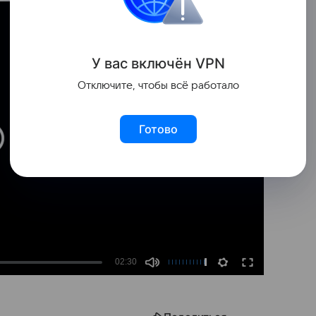
У вас включ
ён
V
P
N
Отключите, чтобы всё работало
Готово