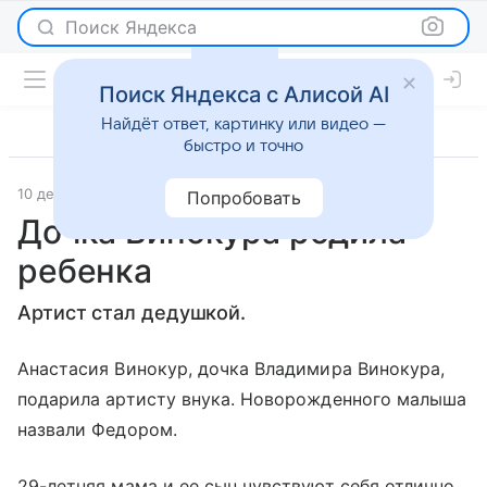
Поиск Яндекса
Поиск Яндекса с Алисой AI
Найдёт ответ, картинку или видео —
быстро и точно
10 декабря 2015
Светская жизнь
Попробовать
Дочка Винокура родила
ребенка
Артист стал дедушкой.
Анастасия Винокур, дочка Владимира Винокура,
подарила артисту внука. Новорожденного малыша
назвали Федором.
29-летняя мама и ее сын чувствуют себя отлично.