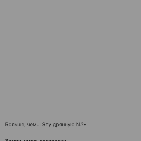
Больше, чем... Эту дрянную N.?»
Замри, умри, воскресни