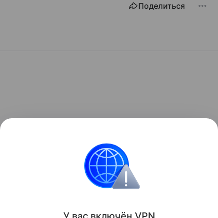
Поделиться
У вас включ
ён
V
P
N