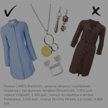
Платье C/MEO (Farfetch), цена по запросу; серебряная
подвеска с прозрачным янтарем DonyaGuslik, 3 000 руб;
серьги ViVaDaMi, 4 900 руб.; кольцо из серебра и янтаря
Feminatura, 3 500 руб.; платье Dorothy Perkins (La moda), 4 999
руб.