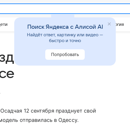
Дети
Дом
Гороскопы
Стиль жизни
Психология
Поиск Яндекса с Алисой AI
Найдёт ответ, картинку или видео —
быстро и точно
зднует день
Попробовать
се
.
садчая 12 сентября празднует свой
модель отправилась в Одессу.