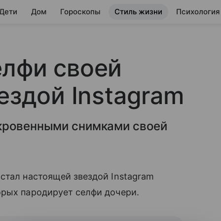
 Дети
Дом
Гороскопы
Стиль жизни
Психология
елфи своей
ездой Instagram
ткровенными снимками своей
стал настоящей звездой Instagram
орых пародирует селфи дочери.