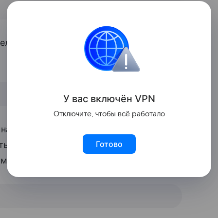
селый отец даже одевается в похожую
У вас включ
ён
V
P
N
Отключите, чтобы всё работало
 настолько приглянулись пользователям
Готово
тысяч человек, в то время как его дочь
ами подписчиков.