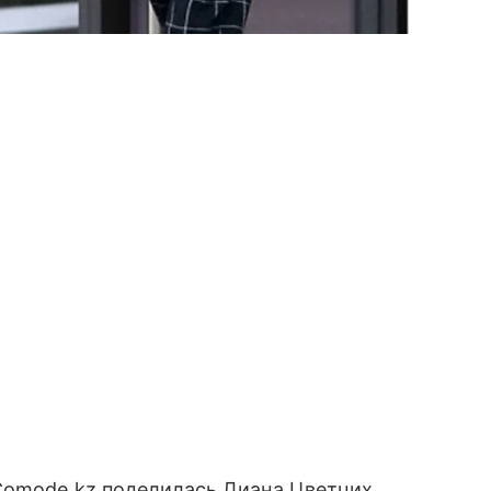
 Comode.kz поделилась Диана Цветцих,