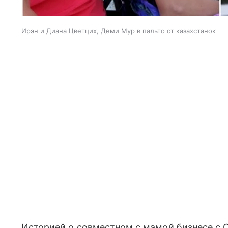
Ирэн и Диана Цветцих, Деми Мур в пальто от казахстанок
Историей о совместном с мамой бизнесе с