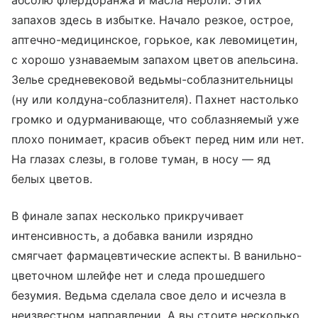
абсолю флердоранжа и масла нероли. Этих
запахов здесь в избытке. Начало резкое, острое,
аптечно-медицинское, горькое, как левомицетин,
с хорошо узнаваемым запахом цветов апельсина.
Зелье средневековой ведьмы-соблазнительницы
(ну или колдуна-соблазнителя). Пахнет настолько
громко и одурманивающе, что соблазняемый уже
плохо понимает, красив объект перед ним или нет.
На глазах слезы, в голове туман, в носу
—
яд
белых цветов.
В финале запах несколько прикручивает
интенсивность, а добавка ванили изрядно
смягчает фармацевтические аспекты. В ванильно-
цветочном шлейфе нет и следа прошедшего
безумия. Ведьма сделала свое дело и исчезла в
неизвестном направлении. А вы стоите несколько