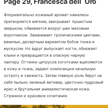
Page
29,
Francesca
dell
`
Oro
Флориентально-кожаный аромат-хамелеон
притворяется мягким, заигрывает пушистым
зверьком, обвивается вокруг шеи меховым
воротником. Заманивает тропическими цветами,
ванилью, десертным вариантом бобов тонка и
мускусом. Но вдруг выпускает когти, обнажает
клыки и превращается в опасную черную
пантеру. Оттенки цитрусов коготками вцепляются
в кожу и ткань, задают композиции начальную
остроту и свежесть. Затем главную роль берут на
себя пыльно-зеленый ветивер, цветочно-пудровый
ирис и брутальная анималистическая кожа.
Странное и красивое сочетание.