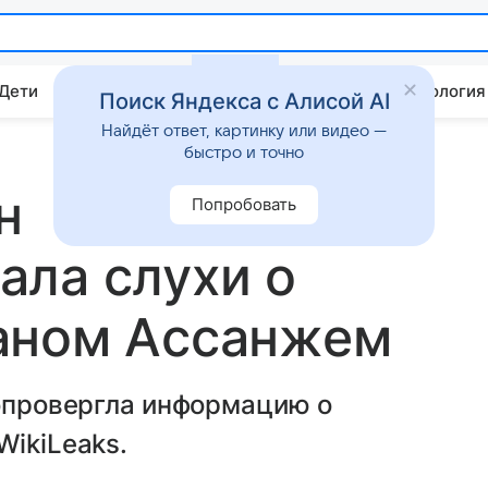
 Дети
Дом
Гороскопы
Стиль жизни
Психология
Поиск Яндекса с Алисой AI
Найдёт ответ, картинку или видео —
быстро и точно
н
Попробовать
ала слухи о
аном Ассанжем
 опровергла информацию о
WikiLeaks.