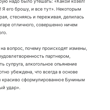
рую надо было утешать: «Какой козел!
! Я его брошу, и все тут». Некоторым
орая, стесняясь и переживая, делилась
гаре отличного, совершенно ничем
ого.
 на вопрос, почему происходят измены,
еудовлетворенность партнером,
ть супруга, алкогольное опьянение
ютно убеждена, что всегда в основе
 и красиво сформулированное Буниным
й удар».