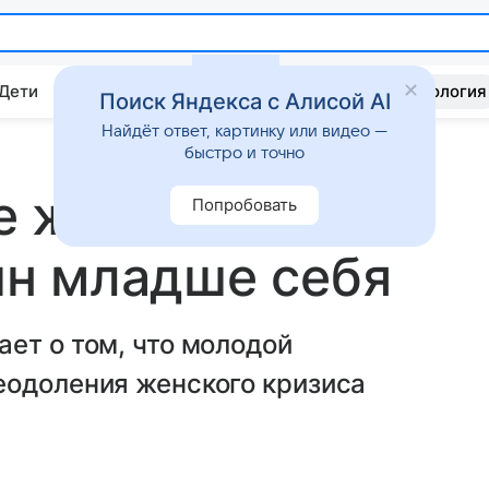
 Дети
Дом
Гороскопы
Стиль жизни
Психология
Поиск Яндекса с Алисой AI
Найдёт ответ, картинку или видео —
быстро и точно
е женщины
Попробовать
н младше себя
ет о том, что молодой
еодоления женского кризиса