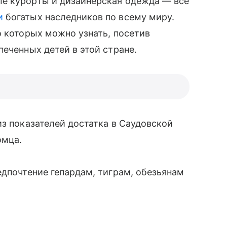
е курорты и дизайнерская одежда — все
и
богатых наследников по всему миру.
о которых можно узнать, посетив
еченных детей в этой стране.
з показателей достатка в Саудовской
омца.
едпочтение гепардам, тиграм, обезьянам