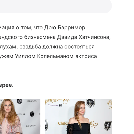
мация о том, что Дрю Бэрримор
ландского бизнесмена Дэвида Хатчинсона,
слухам, свадьба должна состояться
мужем Уиллом Копельманом актриса
ерее.